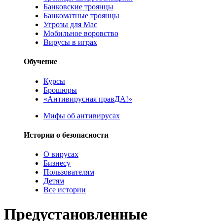
Банковские троянцы
Банкоматные троянцы
Угрозы для Mac
Мобильное воровство
Вирусы в играх
Обучение
Курсы
Брошюры
«Антивирусная правДА!»
Мифы об антивирусах
Истории о безопасности
О вирусах
Бизнесу
Пользователям
Детям
Все истории
Предустановленные