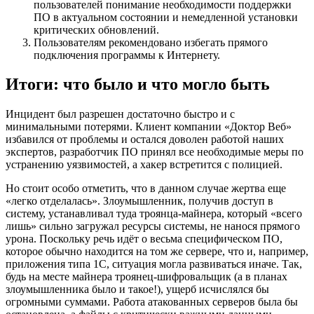
пользователей понимание необходимости поддержки
ПО в актуальном состоянии и немедленной установки
критических обновлений.
Пользователям рекомендовано избегать прямого
подключения программы к Интернету.
Итоги: что было и что могло быть
Инцидент был разрешен достаточно быстро и с
минимальными потерями. Клиент компании «Доктор Веб»
избавился от проблемы и остался доволен работой наших
экспертов, разработчик ПО принял все необходимые меры по
устранению уязвимостей, а хакер встретится с полицией.
Но стоит особо отметить, что в данном случае жертва еще
«легко отделалась». Злоумышленник, получив доступ в
систему, устанавливал туда троянца-майнера, который «всего
лишь» сильно загружал ресурсы системы, не нанося прямого
урона. Поскольку речь идёт о весьма специфическом ПО,
которое обычно находится на том же сервере, что и, например,
приложения типа 1С, ситуация могла развиваться иначе. Так,
будь на месте майнера троянец-шифровальщик (а в планах
злоумышленника было и такое!), ущерб исчислялся бы
огромными суммами. Работа атакованных серверов была бы