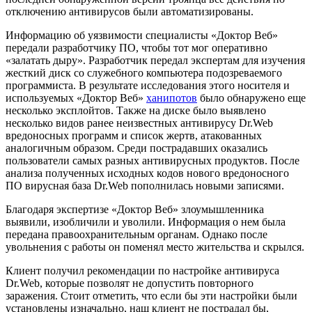
отключению антивирусов были автоматизированы.
Информацию об уязвимости специалисты «Доктор Веб»
передали разработчику ПО, чтобы тот мог оперативно
«залатать дыру». Разработчик передал экспертам для изучения
жесткий диск со служебного компьютера подозреваемого
программиста. В результате исследования этого носителя и
используемых «Доктор Веб»
ханипотов
было обнаружено еще
несколько эксплойтов. Также на диске было выявлено
несколько видов ранее неизвестных антивирусу Dr.Web
вредоносных программ и список жертв, атакованных
аналогичным образом. Среди пострадавших оказались
пользователи самых разных антивирусных продуктов. После
анализа полученных исходных кодов нового вредоносного
ПО вирусная база Dr.Web пополнилась новыми записями.
Благодаря экспертизе «Доктор Веб» злоумышленника
выявили, изобличили и уволили. Информация о нем была
передана правоохранительным органам. Однако после
увольнения с работы он поменял место жительства и скрылся.
Клиент получил рекомендации по настройке антивируса
Dr.Web, которые позволят не допустить повторного
заражения. Стоит отметить, что если бы эти настройки были
установлены изначально, наш клиент не пострадал бы,