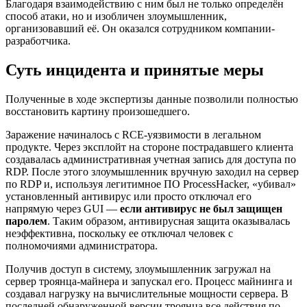
Благодаря взаимодействию с ним был не только определён
способ атаки, но и изобличен злоумышленник,
организовавший её. Он оказался сотрудником компании-
разработчика.
Суть инцидента и принятые меры
Полученные в ходе экспертизы данные позволили полностью
восстановить картину произошедшего.
Заражение начиналось с RCE-уязвимости в легальном
продукте. Через эксплойт на стороне пострадавшего клиента
создавалась административная учетная запись для доступа по
RDP. После этого злоумышленник вручную заходил на сервер
по RDP и, используя легитимное ПО ProcessHacker, «убивал»
установленный антивирус или просто отключал его
напрямую через GUI —
если антивирус не был защищен
паролем
. Таким образом, антивирусная защита оказывалась
неэффективна, поскольку ее отключал человек с
полномочиями администратора.
Получив доступ в систему, злоумышленник загружал на
сервер троянца-майнера и запускал его. Процесс майнинга и
создавал нагрузку на вычислительные мощности сервера. В
последней обнаруженной версии троянца все действия по