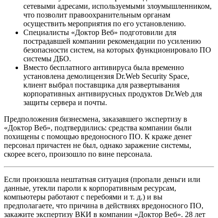
сетевыми адресами, используемыми злоумышленником,
что позволит правоохранительным органам
осуществить мероприятия по его установлению.
Специалисты «Доктор Веб» подготовили для
пострадавшей компании рекомендации по усилению
безопасности систем, на которых функционировало ПО
системы ДБО.
Вместо бесплатного антивируса была временно
установлена демолицензия Dr.Web Security Space,
клиент выбрал поставщика для развертывания
корпоративных антивирусных продуктов Dr.Web для
защиты сервера и почты.
Предположения бизнесмена, заказавшего экспертизу в
«Доктор Веб», подтвердились: средства компании были
похищены с помощью вредоносного ПО. К краже денег
персонал причастен не был, однако заражение системы,
скорее всего, произошло по вине персонала.
Если произошла нештатная ситуация (пропали деньги или
данные, утекли пароли к корпоративным ресурсам,
компьютеры работают с перебоями и т. д.) и вы
предполагаете, что причина в действиях вредоносного ПО,
закажите экспертизу ВКИ в компании «Доктор Веб». 28 лет