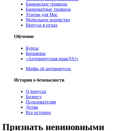
Банковские троянцы
Банкоматные троянцы
Угрозы для Mac
Мобильное воровство
Вирусы в играх
Обучение
Курсы
Брошюры
«Антивирусная правДА!»
Мифы об антивирусах
Истории о безопасности
О вирусах
Бизнесу
Пользователям
Детям
Все истории
Признать невиновными